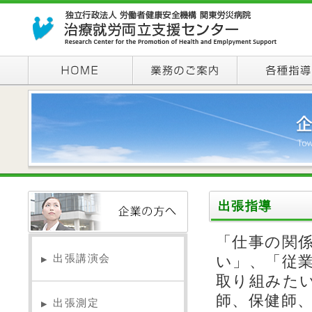
出張指導
「仕事の関
出張講演会
い」、「従
▶
取り組みた
師、保健師
出張測定
▶