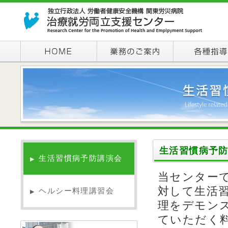
生活習慣病予
生活習慣病予防講演会
▶
当センター
対して生活
ヘルシー料理講習会
▶
理をデモン
ていただく