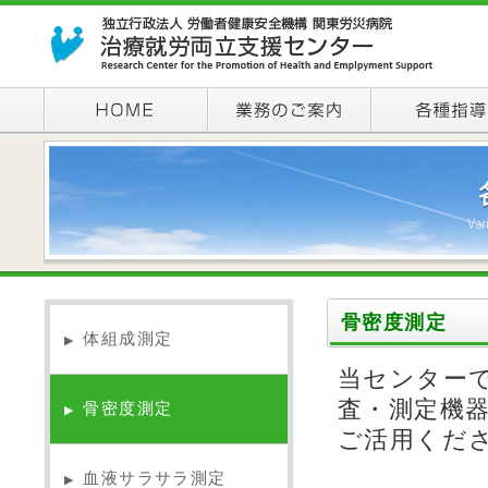
骨密度測定
体組成測定
▶
当センター
査・測定機
骨密度測定
▶
ご活用くだ
血液サラサラ測定
▶