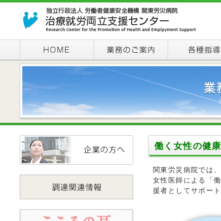
働く女性の健
関東労災病院では
女性医師による「
援者としてサポー